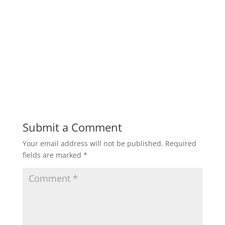
Submit a Comment
Your email address will not be published.
Required
fields are marked
*