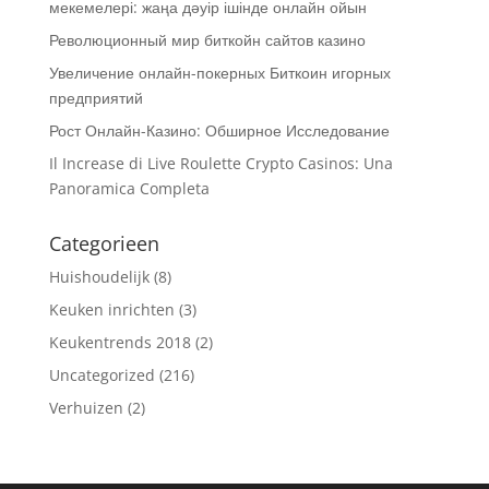
мекемелері: жаңа дәуір ішінде онлайн ойын
Революционный мир биткойн сайтов казино
Увеличение онлайн-покерных Биткоин игорных
предприятий
Рост Онлайн-Казино: Обширное Исследование
Il Increase di Live Roulette Crypto Casinos: Una
Panoramica Completa
Categorieen
Huishoudelijk
(8)
Keuken inrichten
(3)
Keukentrends 2018
(2)
Uncategorized
(216)
Verhuizen
(2)