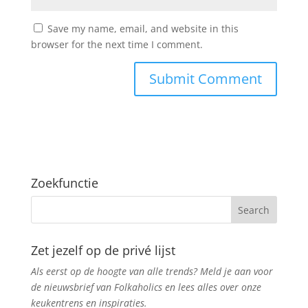
Save my name, email, and website in this
browser for the next time I comment.
Zoekfunctie
Zet jezelf op de privé lijst
Als eerst op de hoogte van alle trends? Meld je aan voor
de nieuwsbrief van Folkaholics en lees alles over onze
keukentrens en inspiraties.