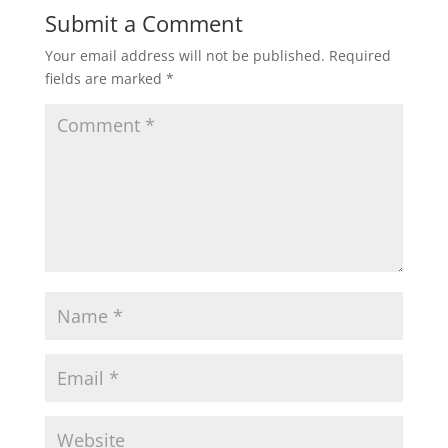
Submit a Comment
Your email address will not be published.
Required
fields are marked
*