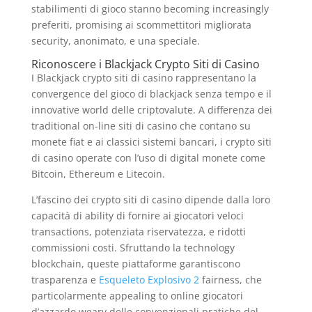
stabilimenti di gioco stanno becoming increasingly
preferiti, promising ai scommettitori migliorata
security, anonimato, e una speciale.
Riconoscere i Blackjack Crypto Siti di Casino
I Blackjack crypto siti di casino rappresentano la
convergence del gioco di blackjack senza tempo e il
innovative world delle criptovalute. A differenza dei
traditional on-line siti di casino che contano su
monete fiat e ai classici sistemi bancari, i crypto siti
di casino operate con l’uso di digital monete come
Bitcoin, Ethereum e Litecoin.
L’fascino dei crypto siti di casino dipende dalla loro
capacità di ability di fornire ai giocatori veloci
transactions, potenziata riservatezza, e ridotti
commissioni costi. Sfruttando la technology
blockchain, queste piattaforme garantiscono
trasparenza e
Esqueleto Explosivo 2
fairness, che
particolarmente appealing to online giocatori
d’azzardo weary delle convenzionali pratiche del