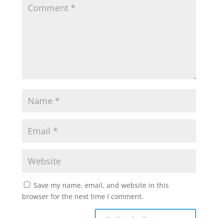
Save my name, email, and website in this
browser for the next time I comment.