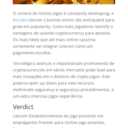
O cenário de Online jogos é constantly developing, e
brx bet
Litecoin Cassinos online são anticipated para
grow em popularity. Como mais jogadores identify o
vantagens de usando cryptocurrency para apostas,
it’s mais likely que até mais online cassinos
certamente vai integrar Litecoin como um
pagamento escolha.
Tecnológico avanços e impulsionado promovendo de
cryptocurrencies em vários mercados pode lead para
mais inovações em o domínio de crypto jogos. Este
poderia open up doors para new recursos,
melhorado segurança e segurança procedimentos, e
um extra imersiva Jogos experiência.
Verdict
Litecoin Estabelecimentos de jogo presente um
empolgantes frontier para Online jogo amantes,