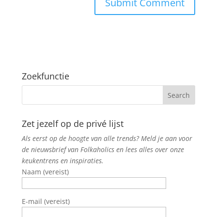
Zoekfunctie
Zet jezelf op de privé lijst
Als eerst op de hoogte van alle trends? Meld je aan voor
de nieuwsbrief van Folkaholics en lees alles over onze
keukentrens en inspiraties.
Naam (vereist)
E-mail (vereist)