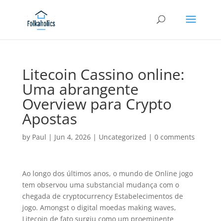
Litecoin Cassino online:
Uma abrangente
Overview para Crypto
Apostas
by
Paul
|
Jun 4, 2026
|
Uncategorized
|
0 comments
Ao longo dos últimos anos, o mundo de Online jogo
tem observou uma substancial mudança com o
chegada de cryptocurrency Estabelecimentos de
jogo. Amongst o digital moedas making waves,
Litecoin de fato surgiu como um proeminente