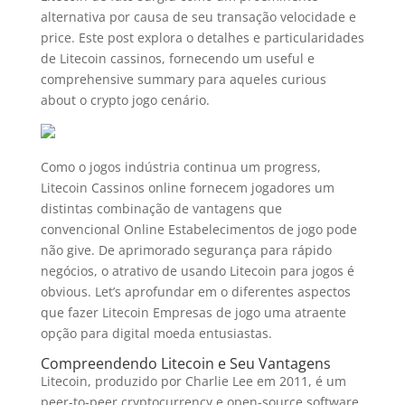
alternativa por causa de seu transação velocidade e
price. Este post explora o detalhes e particularidades
de Litecoin cassinos, fornecendo um useful e
comprehensive summary para aqueles curious
about o crypto jogo cenário.
Como o jogos indústria continua um progress,
Litecoin Cassinos online fornecem jogadores um
distintas combinação de vantagens que
convencional Online Estabelecimentos de jogo pode
não give. De aprimorado segurança para rápido
negócios, o atrativo de usando Litecoin para jogos é
obvious. Let’s aprofundar em o diferentes aspectos
que fazer Litecoin Empresas de jogo uma atraente
opção para digital moeda entusiastas.
Compreendendo Litecoin e Seu Vantagens
Litecoin, produzido por Charlie Lee em 2011, é um
peer-to-peer cryptocurrency e open-source software