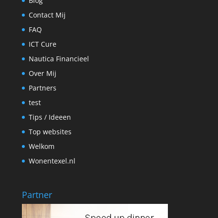
Blog
Contact Mij
FAQ
ICT Cure
Nautica Financieel
Over Mij
Partners
test
Tips / Ideeen
Top websites
Welkom
Wonentexel.nl
Partner