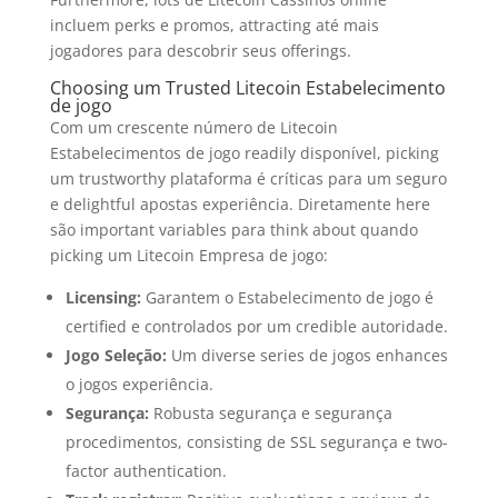
incluem perks e promos, attracting até mais
jogadores para descobrir seus offerings.
Choosing um Trusted Litecoin Estabelecimento
de jogo
Com um crescente número de Litecoin
Estabelecimentos de jogo readily disponível, picking
um trustworthy plataforma é críticas para um seguro
e delightful apostas experiência. Diretamente here
são important variables para think about quando
picking um Litecoin Empresa de jogo:
Licensing:
Garantem o Estabelecimento de jogo é
certified e controlados por um credible autoridade.
Jogo Seleção:
Um diverse series de jogos enhances
o jogos experiência.
Segurança:
Robusta segurança e segurança
procedimentos, consisting de SSL segurança e two-
factor authentication.