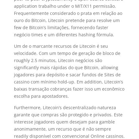
application trabalho under o MIT/X11 permissão.
Frequentemente considerado o prata em relação ao
ouro do Bitcoin, Litecoin pretende para resolve um
few de Bitcoin’s limitações, fornecendo faster
negócio times e um diferentes hashing fórmula.
Um de o marcante recursos de Litecoin é seu
velocidade. Com um tempo de geração de bloco de
roughly 2.5 minutos, Litecoin negócios são
significantly mais rápidas do que Bitcoin, allowing
jogadores para depósito e sacar fundos de Sites de
cassino com mínimo hold-up. Em addition, Litecoin’s
baixas transação cobranças fazer isso um econômico
escolha para apostadores.
Furthermore, Litecoin’s descentralizado natureza
garante que compras são protegido e privados. Este
interesse jogadores quem desejam para gamble
anonimamente, um recurso que é não sempre
readily disponível com convencional Online cassinos.