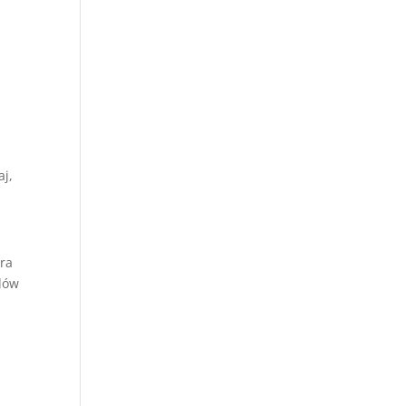
aj,
óra
rdów