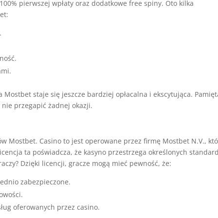
 100% pierwszej wpłaty oraz dodatkowe free spiny. Oto kilka
et:
.
ność.
ami.
ostbet staje się jeszcze bardziej opłacalna i ekscytująca. Pamięt
nie przegapić żadnej okazji.
ów Mostbet. Casino to jest operowane przez firmę Mostbet N.V., kt
Licencja ta poświadcza, że kasyno przestrzega określonych standa
raczy? Dzięki licencji, gracze mogą mieć pewność, że:
iednio zabezpieczone.
owości.
ług oferowanych przez casino.