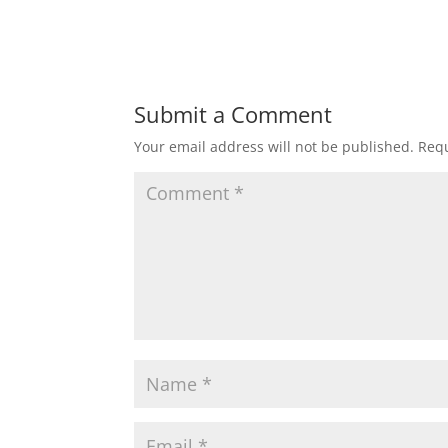
Submit a Comment
Your email address will not be published.
Requ