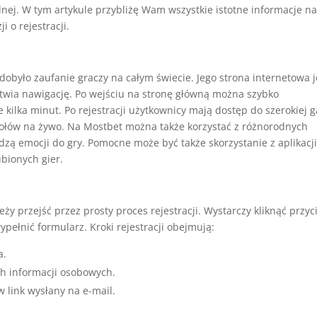
lnej. W tym artykule przybliżę Wam wszystkie istotne informacje n
 o rejestracji.
obyło zaufanie graczy na całym świecie. Jego strona internetowa j
łatwia nawigację. Po wejściu na stronę główną można szybko
 kilka minut. Po rejestracji użytkownicy mają dostęp do szerokiej 
stołów na żywo. Na Mostbet można także korzystać z różnorodnych
zą emocji do gry. Pomocne może być także skorzystanie z aplikacj
ubionych gier.
y przejść przez prosty proces rejestracji. Wystarczy kliknąć przyc
ypełnić formularz. Kroki rejestracji obejmują:
a.
h informacji osobowych.
w link wysłany na e-mail.