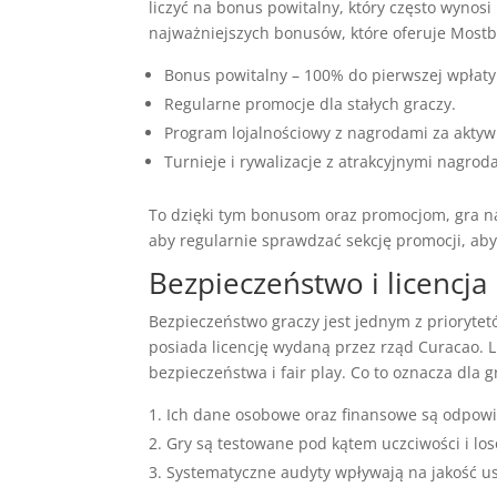
liczyć na bonus powitalny, który często wynosi
najważniejszych bonusów, które oferuje Mostb
Bonus powitalny – 100% do pierwszej wpłaty
Regularne promocje dla stałych graczy.
Program lojalnościowy z nagrodami za aktyw
Turnieje i rywalizacje z atrakcyjnymi nagrod
To dzięki tym bonusom oraz promocjom, gra na M
aby regularnie sprawdzać sekcję promocji, aby 
Bezpieczeństwo i licencja
Bezpieczeństwo graczy jest jednym z priorytet
posiada licencję wydaną przez rząd Curacao. 
bezpieczeństwa i fair play. Co to oznacza dla g
Ich dane osobowe oraz finansowe są odpow
Gry są testowane pod kątem uczciwości i los
Systematyczne audyty wpływają na jakość us