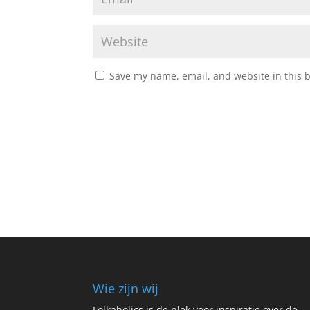
Save my name, email, and website in this 
Wie zijn wij
Folkaholics is de plek voor inspiratie over de