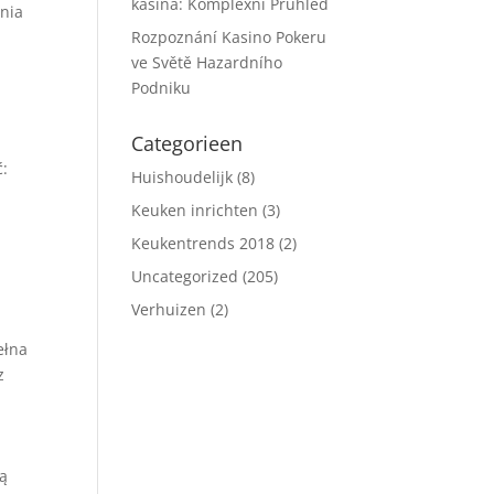
kasina: Komplexní Průhled
nia
Rozpoznání Kasino Pokeru
ve Světě Hazardního
Podniku
Categorieen
ć:
Huishoudelijk
(8)
Keuken inrichten
(3)
Keukentrends 2018
(2)
Uncategorized
(205)
Verhuizen
(2)
ełna
z
gą