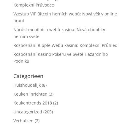
Komplexní Průvodce
Vzestup VIP Bitcoin herních webů: Nová věk v online
hraní
Nárůst mobilních webů kasina: Nová období v
herním světě
Rozpoznání Ripple Webu kasina: Komplexní Průhled
Rozpoznání Kasino Pokeru ve Světě Hazardního
Podniku
Categorieen
Huishoudelijk
(8)
Keuken inrichten
(3)
Keukentrends 2018
(2)
Uncategorized
(205)
Verhuizen
(2)