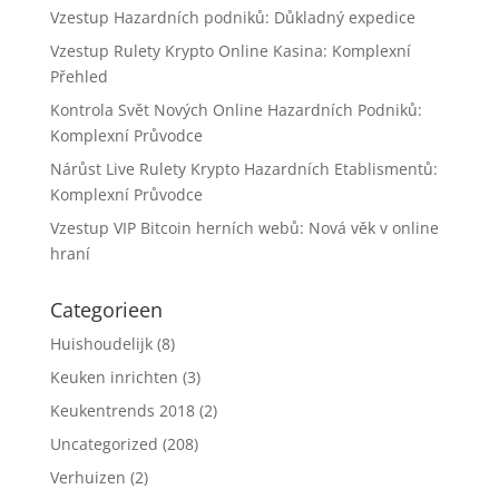
Vzestup Hazardních podniků: Důkladný expedice
Vzestup Rulety Krypto Online Kasina: Komplexní
Přehled
Kontrola Svět Nových Online Hazardních Podniků:
Komplexní Průvodce
Nárůst Live Rulety Krypto Hazardních Etablismentů:
Komplexní Průvodce
Vzestup VIP Bitcoin herních webů: Nová věk v online
hraní
Categorieen
Huishoudelijk
(8)
Keuken inrichten
(3)
Keukentrends 2018
(2)
Uncategorized
(208)
Verhuizen
(2)