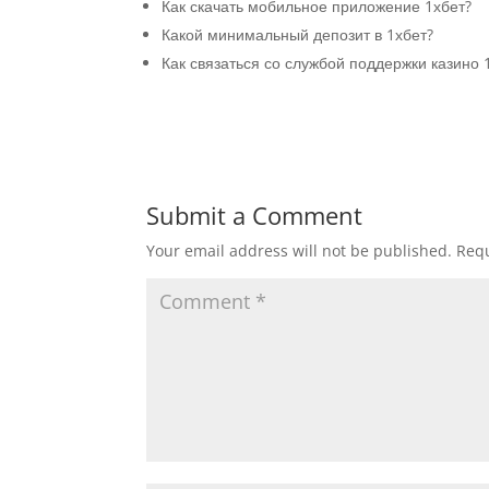
Как скачать мобильное приложение 1хбет?
Какой минимальный депозит в 1хбет?
Как связаться со службой поддержки казино 
Submit a Comment
Your email address will not be published.
Requ