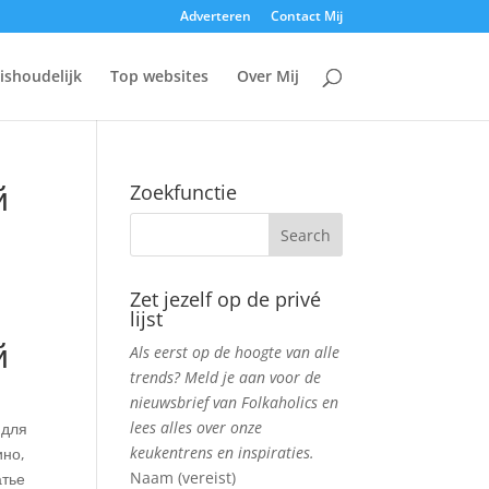
Adverteren
Contact Mij
ishoudelijk
Top websites
Over Mij
й
Zoekfunctie
Zet jezelf op de privé
lijst
й
Als eerst op de hoogte van alle
trends? Meld je aan voor de
nieuwsbrief van Folkaholics en
lees alles over onze
 для
keukentrens en inspiraties.
ино,
Naam (vereist)
атье