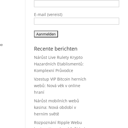
E-mail (vereist)
ые
Recente berichten
Nárůst Live Rulety Krypto
Hazardních Etablismentů:
Komplexní Průvodce
Vzestup VIP Bitcoin herních
webů: Nová věk v online
hraní
Nárůst mobilních webů
kasina: Nová období v
herním světě
Rozpoznání Ripple Webu