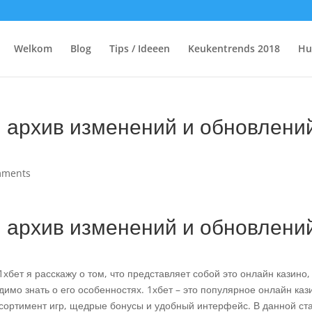
Welkom
Blog
Tips / Ideeen
Keukentrends 2018
Hu
, архив изменений и обновлени
mments
, архив изменений и обновлени
хбет я расскажу о том, что представляет собой это онлайн казино,
димо знать о его особенностях. 1хбет – это популярное онлайн каз
сортимент игр, щедрые бонусы и удобный интерфейс. В данной ст