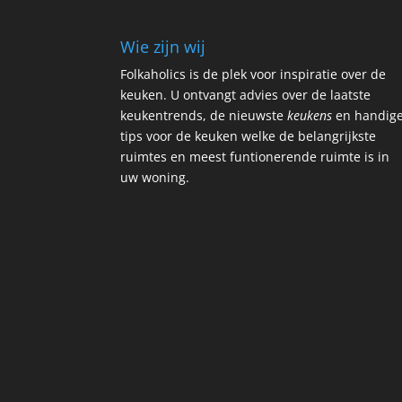
Wie zijn wij
Folkaholics is de plek voor inspiratie over de
keuken. U ontvangt advies over de laatste
keukentrends, de nieuwste
keukens
en handig
tips voor de keuken welke de belangrijkste
ruimtes en meest funtionerende ruimte is in
uw woning.