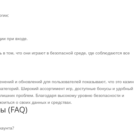
гии;
ии при входе.
 в том, что они играют в безопасной среде, где соблюдаются все
менений и обновлений для пользователей показывают, что это кази
категорий. Широкий ассортимент игр, доступные бонусы и удобный
 лишних проблем. Благодаря высокому уровню безопасности и
оиться о своих данных и средствах.
ы (FAQ)
каунта?