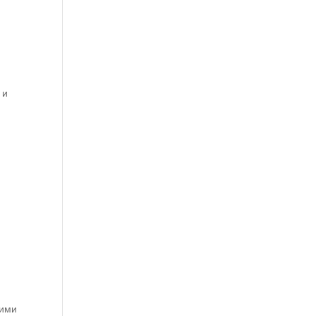
 и
и
.
щими