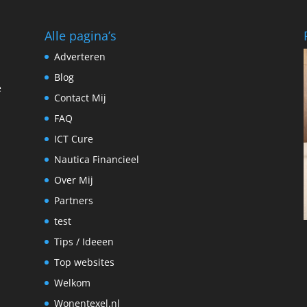
Alle pagina’s
Adverteren
Blog
e
Contact Mij
FAQ
ICT Cure
Nautica Financieel
Over Mij
Partners
test
Tips / Ideeen
Top websites
Welkom
Wonentexel.nl