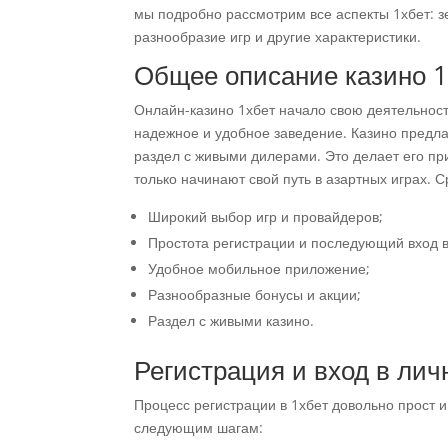
мы подробно рассмотрим все аспекты 1хбет: з
разнообразие игр и другие характеристики.
Общее описание казино 1
Онлайн-казино 1хбет начало свою деятельность
надежное и удобное заведение. Казино предла
раздел с живыми дилерами. Это делает его при
только начинают свой путь в азартных играх.
Широкий выбор игр и провайдеров;
Простота регистрации и последующий вход в
Удобное мобильное приложение;
Разнообразные бонусы и акции;
Раздел с живыми казино.
Регистрация и вход в лич
Процесс регистрации в 1хбет довольно прост и
следующим шагам: