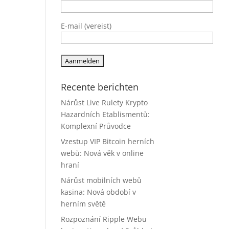
E-mail (vereist)
Recente berichten
Nárůst Live Rulety Krypto
Hazardních Etablismentů:
Komplexní Průvodce
Vzestup VIP Bitcoin herních
webů: Nová věk v online
hraní
Nárůst mobilních webů
kasina: Nová období v
herním světě
Rozpoznání Ripple Webu