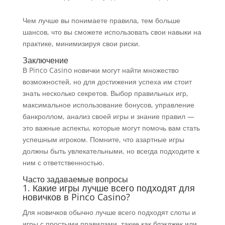
Чем лучше вы понимаете правила, тем больше
шансов, что вы сможете использовать свои навыки на
практике, минимизируя свои риски.
Заключение
В Pinco Casino новички могут найти множество
возможностей, но для достижения успеха им стоит
знать несколько секретов. Выбор правильных игр,
максимальное использование бонусов, управление
банкроллом, анализ своей игры и знание правил —
это важные аспекты, которые могут помочь вам стать
успешным игроком. Помните, что азартные игры
должны быть увлекательными, но всегда подходите к
ним с ответственностью.
Часто задаваемые вопросы
1. Какие игры лучше всего подходят для
новичков в Pinco Casino?
Для новичков обычно лучше всего подходят слоты и
игры с простыми правилами, такие как блэкджек или