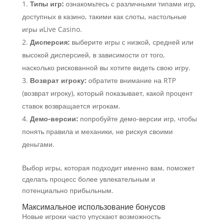
Типы игр:
ознакомьтесь с различными типами игр,
доступных в казино, такими как слоты, настольные
игры иLive Casino.
Дисперсия:
выберите игры с низкой, средней или
высокой дисперсией, в зависимости от того,
насколько рискованной вы хотите видеть свою игру.
Возврат игроку:
обратите внимание на RTP
(возврат игроку), который показывает, какой процент
ставок возвращается игрокам.
Демо-версии:
попробуйте демо-версии игр, чтобы
понять правила и механики, не рискуя своими
деньгами.
Выбор игры, которая подходит именно вам, поможет
сделать процесс более увлекательным и
потенциально прибыльным.
Максимальное использование бонусов
Новые игроки часто упускают возможность