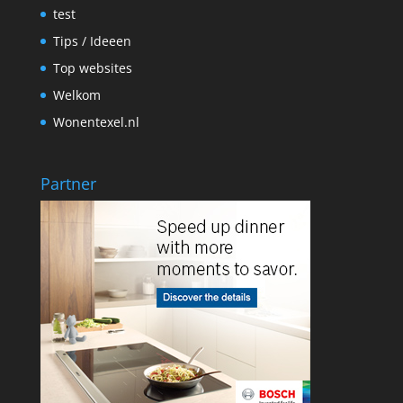
test
Tips / Ideeen
Top websites
Welkom
Wonentexel.nl
Partner