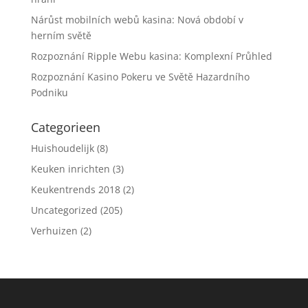
Nárůst mobilních webů kasina: Nová období v
herním světě
Rozpoznání Ripple Webu kasina: Komplexní Průhled
Rozpoznání Kasino Pokeru ve Světě Hazardního
Podniku
Categorieen
Huishoudelijk
(8)
Keuken inrichten
(3)
Keukentrends 2018
(2)
Uncategorized
(205)
Verhuizen
(2)