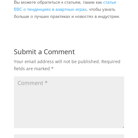
Вы можете обратиться к статьям, таким как
статья
BBC о тенденциях в азартных играх
, чтобы узнать
больше о лучших практиках и новостях в индустрии.
Submit a Comment
Your email address will not be published.
Required
fields are marked
*