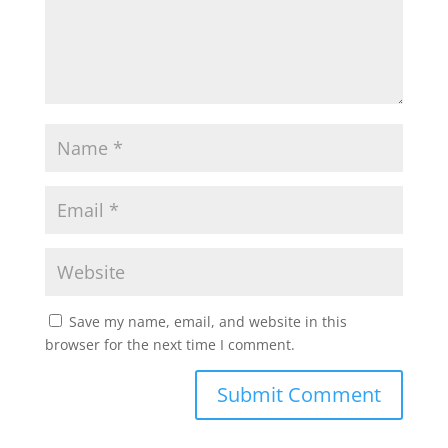
Save my name, email, and website in this
browser for the next time I comment.