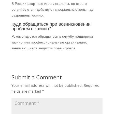
В России азартные игры легальны, но строго
регулируются; действуют специальные зоны, где
разрешены казино.
Куда обращаться при возникновении
проблем с казино?
Рекомендуется обращаться в службу поддержки
казино или профессиональные организации,
занимающиеся защитой прав игроков.
Submit a Comment
Your email address will not be published.
Required
fields are marked
*