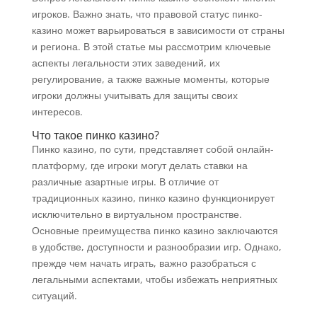
игроков. Важно знать, что правовой статус пинко-
казино может варьироваться в зависимости от страны
и региона. В этой статье мы рассмотрим ключевые
аспекты легальности этих заведений, их
регулирование, а также важные моменты, которые
игроки должны учитывать для защиты своих
интересов.
Что такое пинко казино?
Пинко казино, по сути, представляет собой онлайн-
платформу, где игроки могут делать ставки на
различные азартные игры. В отличие от
традиционных казино, пинко казино функционирует
исключительно в виртуальном пространстве.
Основные преимущества пинко казино заключаются
в удобстве, доступности и разнообразии игр. Однако,
прежде чем начать играть, важно разобраться с
легальными аспектами, чтобы избежать неприятных
ситуаций.