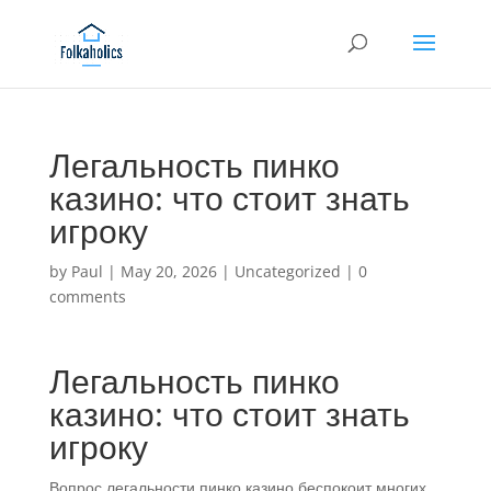
Легальность пинко
казино: что стоит знать
игроку
by
Paul
|
May 20, 2026
|
Uncategorized
|
0
comments
Легальность пинко
казино: что стоит знать
игроку
Вопрос легальности пинко казино беспокоит многих