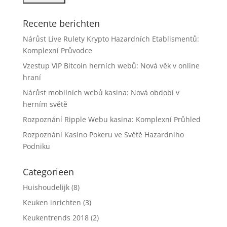
Recente berichten
Nárůst Live Rulety Krypto Hazardních Etablismentů:
Komplexní Průvodce
Vzestup VIP Bitcoin herních webů: Nová věk v online
hraní
Nárůst mobilních webů kasina: Nová období v
herním světě
Rozpoznání Ripple Webu kasina: Komplexní Průhled
Rozpoznání Kasino Pokeru ve Světě Hazardního
Podniku
Categorieen
Huishoudelijk
(8)
Keuken inrichten
(3)
Keukentrends 2018
(2)