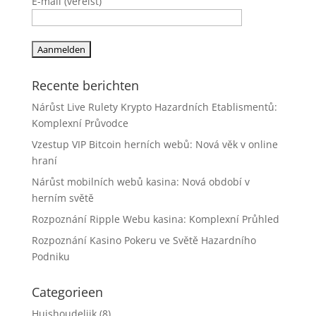
E-mail (vereist)
Recente berichten
Nárůst Live Rulety Krypto Hazardních Etablismentů:
Komplexní Průvodce
Vzestup VIP Bitcoin herních webů: Nová věk v online
hraní
Nárůst mobilních webů kasina: Nová období v
herním světě
Rozpoznání Ripple Webu kasina: Komplexní Průhled
Rozpoznání Kasino Pokeru ve Světě Hazardního
Podniku
Categorieen
Huishoudelijk
(8)