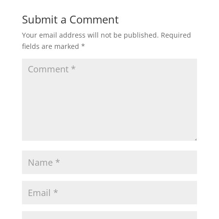
Submit a Comment
Your email address will not be published.
Required
fields are marked
*