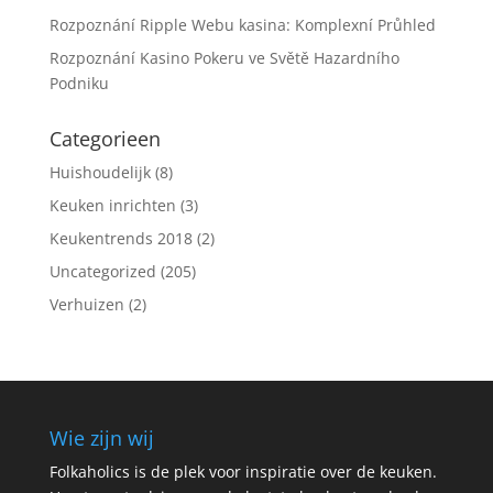
Rozpoznání Ripple Webu kasina: Komplexní Průhled
Rozpoznání Kasino Pokeru ve Světě Hazardního
Podniku
Categorieen
Huishoudelijk
(8)
Keuken inrichten
(3)
Keukentrends 2018
(2)
Uncategorized
(205)
Verhuizen
(2)
Wie zijn wij
Folkaholics is de plek voor inspiratie over de keuken.