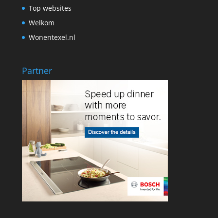
Top websites
Welkom
Wonentexel.nl
Partner