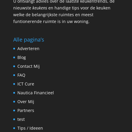
U ontvangt advies over de laatste keukentrends, de
nieuwste
keukens
en handige tips voor de keuken
welke de belangrijkste ruimtes en meest
funtionerende ruimte is in uw woning.
Alle pagina’s
Adverteren
Blog
Contact Mij
FAQ
ICT Cure
Nautica Financieel
Over Mij
Partners
test
Tips / Ideeen