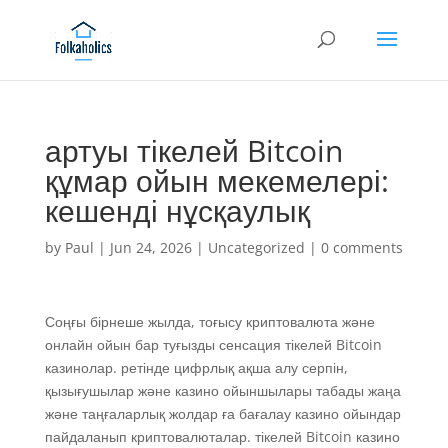
артуы тікелей Bitcoin
құмар ойын мекемелері:
кешенді нұсқаулық
by
Paul
|
Jun 24, 2026
|
Uncategorized
|
0 comments
Соңғы бірнеше жылда, тоғысу криптовалюта және
онлайн ойын бар туғызды сенсация тікелей Bitcoin
казинолар. ретінде цифрлық ақша алу серпін,
қызығушылар және казино ойыншылары табады жаңа
және таңғаларлық жолдар ға бағалау казино ойындар
пайдаланып криптовалюталар. тікелей Bitcoin казино