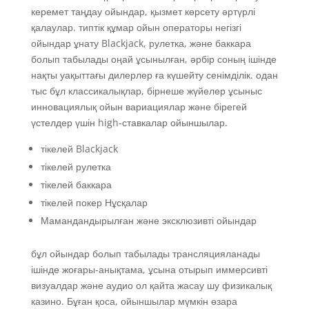
керемет таңдау ойындар, қызмет көрсету әртүрлі
қалаулар. типтік құмар ойын операторы негізгі
ойындар ұнату Blackjack, рулетка, және баккара
болып табылады оңай ұсынылған, әрбір соның ішінде
нақты уақыттағы дилерлер ға күшейту сенімділік. одан
тыс бұл классикалықлар, бірнеше жүйелер ұсыныс
инновациялық ойын вариациялар және бірегей
үстелдер үшін high-ставкалар ойыншылар.
тікелей Blackjack
тікелей рулетка
тікелей баккара
тікелей покер Нұсқалар
Мамандандырылған және эксклюзивті ойындар
бұл ойындар болып табылады трансляцияланады
ішінде жоғары-анықтама, ұсына отырып иммерсивті
визуалдар және аудио ол қайта жасау шу физикалық
казино. Бұған қоса, ойыншылар мүмкін өзара