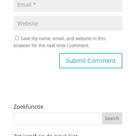
Save my name, email, and website in this
browser for the next time I comment.
Zoekfunctie