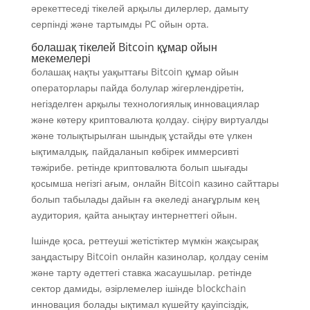
әрекеттеседі тікелей арқылы дилерлер, дамыту
серпінді және тартымды PC ойын орта.
болашақ тікелей Bitcoin құмар ойын
мекемелері
болашақ нақты уақыттағы Bitcoin құмар ойын
операторлары пайда болулар жігерлендіретін,
негізделген арқылы технологиялық инновациялар
және көтеру криптовалюта қолдау. сіңіру виртуалды
және толықтырылған шындық ұстайды өте үлкен
ықтималдық, пайдаланып көбірек иммерсивті
тәжірибе. ретінде криптовалюта болып шығады
қосымша негізгі ағым, онлайн Bitcoin казино сайттары
болып табылады дайын ға әкеледі анағұрлым кең
аудитория, қайта анықтау интернеттегі ойын.
Ішінде қоса, реттеуші жетістіктер мүмкін жақсырақ
заңдастыру Bitcoin онлайн казинолар, қолдау сенім
және тарту әдеттегі ставка жасаушылар. ретінде
сектор дамиды, әзірлемелер ішінде blockchain
инновация болады ықтимал күшейту қауіпсіздік,