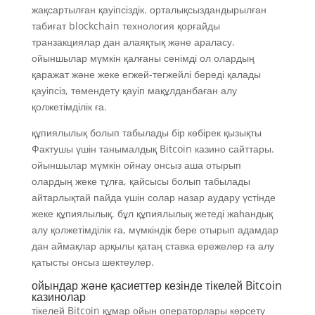
жақсартылған қауіпсіздік. орталықсыздандырылған
табиғат blockchain технология қорғайды
транзакциялар дан алаяқтық және араласу.
ойыншылар мүмкін қалғаны сенімді ол олардың
қаражат және жеке егжей-тегжейлі береді қалады
қауіпсіз, төмендету қауіп мақұлданбаған алу
қолжетімділік ға.
құпиялылық болып табылады бір көбірек қызықты
Фактушы үшін танымалдық Bitcoin казино сайттары.
ойыншылар мүмкін ойнау онсыз аша отырып
олардың жеке тұлға, қайсысы болып табылады
айтарлықтай пайда үшін солар назар аудару үстінде
жеке құпиялылық. бұл құпиялылық жетеді жаһандық
алу қолжетімділік ға, мүмкіндік бере отырып адамдар
дан аймақлар арқылы қатаң ставка ережелер ға алу
қатысты онсыз шектеулер.
ойындар және қасиеттер кезінде тікелей Bitcoin
казинолар
тікелей Bitcoin құмар ойын операторлары көрсету