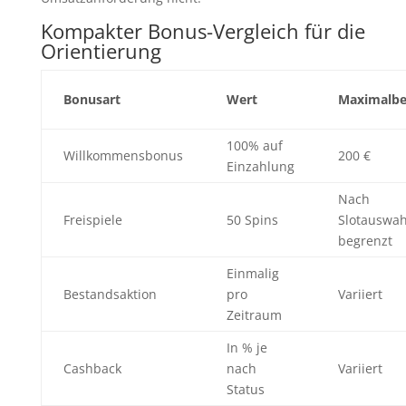
Kompakter Bonus-Vergleich für die
Orientierung
Bonusart
Wert
Maximalbe
100% auf
Willkommensbonus
200 €
Einzahlung
Nach
Freispiele
50 Spins
Slotauswah
begrenzt
Einmalig
Bestandsaktion
pro
Variiert
Zeitraum
In % je
Cashback
nach
Variiert
Status