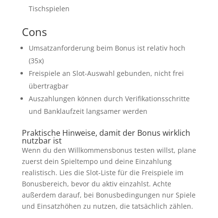
Tischspielen
Cons
Umsatzanforderung beim Bonus ist relativ hoch
(35x)
Freispiele an Slot-Auswahl gebunden, nicht frei
übertragbar
Auszahlungen können durch Verifikationsschritte
und Banklaufzeit langsamer werden
Praktische Hinweise, damit der Bonus wirklich
nutzbar ist
Wenn du den Willkommensbonus testen willst, plane
zuerst dein Spieltempo und deine Einzahlung
realistisch. Lies die Slot-Liste für die Freispiele im
Bonusbereich, bevor du aktiv einzahlst. Achte
außerdem darauf, bei Bonusbedingungen nur Spiele
und Einsatzhöhen zu nutzen, die tatsächlich zählen.