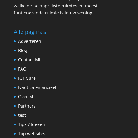
welke de belangrijkste ruimtes en meest
funtionerende ruimte is in uw woning.
Alle pagina’s
Adverteren
Blog
Contact Mij
FAQ
ICT Cure
Nautica Financieel
Over Mij
Partners
test
Tips / Ideeen
Top websites