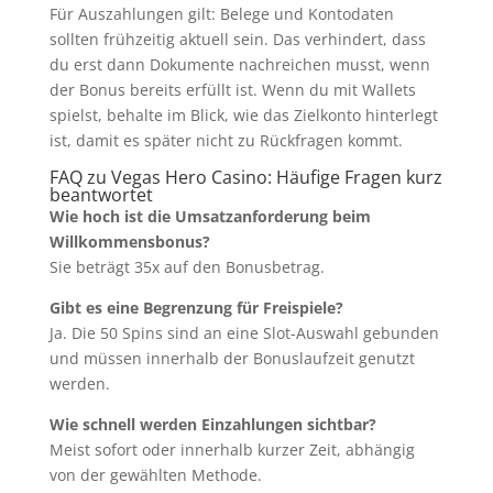
Für Auszahlungen gilt: Belege und Kontodaten
sollten frühzeitig aktuell sein. Das verhindert, dass
du erst dann Dokumente nachreichen musst, wenn
der Bonus bereits erfüllt ist. Wenn du mit Wallets
spielst, behalte im Blick, wie das Zielkonto hinterlegt
ist, damit es später nicht zu Rückfragen kommt.
FAQ zu Vegas Hero Casino: Häufige Fragen kurz
beantwortet
Wie hoch ist die Umsatzanforderung beim
Willkommensbonus?
Sie beträgt 35x auf den Bonusbetrag.
Gibt es eine Begrenzung für Freispiele?
Ja. Die 50 Spins sind an eine Slot-Auswahl gebunden
und müssen innerhalb der Bonuslaufzeit genutzt
werden.
Wie schnell werden Einzahlungen sichtbar?
Meist sofort oder innerhalb kurzer Zeit, abhängig
von der gewählten Methode.