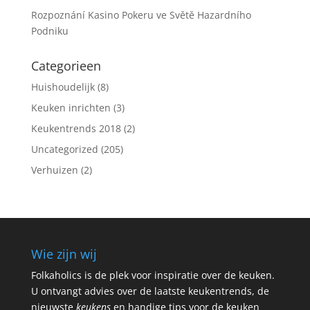
Rozpoznání Kasino Pokeru ve Světě Hazardního
Podniku
Categorieen
Huishoudelijk
(8)
Keuken inrichten
(3)
Keukentrends 2018
(2)
Uncategorized
(205)
Verhuizen
(2)
Wie zijn wij
Folkaholics is de plek voor inspiratie over de keuken.
U ontvangt advies over de laatste keukentrends, de
nieuwste
keukens
en handige tips voor de keuken