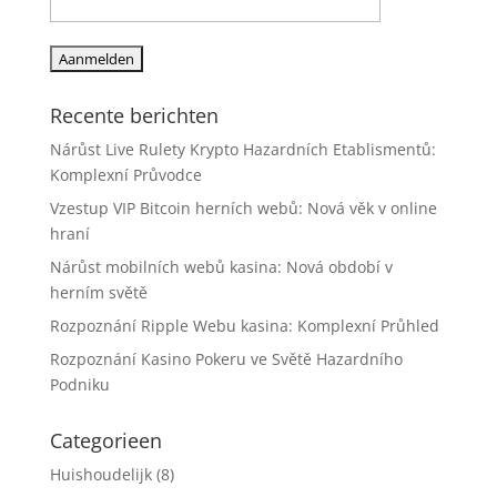
Recente berichten
Nárůst Live Rulety Krypto Hazardních Etablismentů:
Komplexní Průvodce
Vzestup VIP Bitcoin herních webů: Nová věk v online
hraní
Nárůst mobilních webů kasina: Nová období v
herním světě
Rozpoznání Ripple Webu kasina: Komplexní Průhled
Rozpoznání Kasino Pokeru ve Světě Hazardního
Podniku
Categorieen
Huishoudelijk
(8)