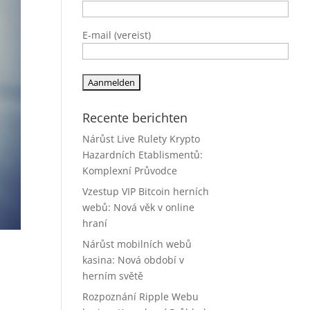
E-mail (vereist)
Recente berichten
Nárůst Live Rulety Krypto
Hazardních Etablismentů:
Komplexní Průvodce
Vzestup VIP Bitcoin herních
webů: Nová věk v online
hraní
Nárůst mobilních webů
kasina: Nová období v
herním světě
Rozpoznání Ripple Webu