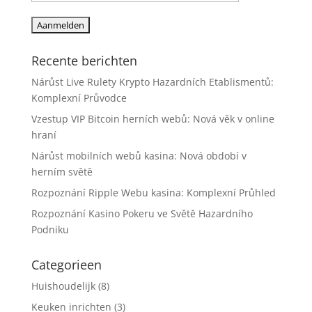
Recente berichten
Nárůst Live Rulety Krypto Hazardních Etablismentů:
Komplexní Průvodce
Vzestup VIP Bitcoin herních webů: Nová věk v online
hraní
Nárůst mobilních webů kasina: Nová období v
herním světě
Rozpoznání Ripple Webu kasina: Komplexní Průhled
Rozpoznání Kasino Pokeru ve Světě Hazardního
Podniku
Categorieen
Huishoudelijk
(8)
Keuken inrichten
(3)