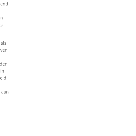
kend
en
ts
.
 als
even
e
rden
 in
eld.
r aan