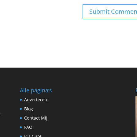
Alle pagina’s
Adverteren
Blog
e
Contact Mij
FAQ
ICT Cure