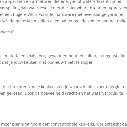
an apparaten en armaturen die energie- of waterefficiënt zijn en
erspilling van waardevolle niet-hernieuwbare bronnen. Apparate
et een hogere WELS-waarde, hardware met levenslange garantie,
ecyclede materialen zullen allemaal ten goede komen aan het milie
keuken?
e materialen zoals teruggewonnen hout en zullen, in tegenstelling
nt dat je jouw keuken niet opnieuw hoeft te slopen.
 het inrichten van je keuken, zou je waarschijnlijk voor energie- e
en gekozen. Door de hoeveelheid kracht en het waterverbruik te
eer planning nodig dan conventionele keukens, wat betekent da