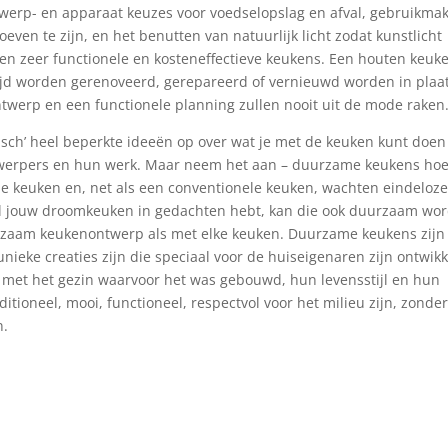
ontwerp- en apparaat keuzes voor voedselopslag en afval, gebruikma
oeven te zijn, en het benutten van natuurlijk licht zodat kunstlicht
 een zeer functionele en kosteneffectieve keukens. Een houten keuk
tijd worden gerenoveerd, gerepareerd of vernieuwd worden in plaa
twerp en een functionele planning zullen nooit uit de mode raken
sch’ heel beperkte ideeën op over wat je met de keuken kunt doen
werpers en hun werk. Maar neem het aan – duurzame keukens ho
ele keuken en, net als een conventionele keuken, wachten eindeloz
 al jouw droomkeuken in gedachten hebt, kan die ook duurzaam wo
urzaam keukenontwerp als met elke keuken. Duurzame keukens zijn
nieke creaties zijn die speciaal voor de huiseigenaren zijn ontwikk
 met het gezin waarvoor het was gebouwd, hun levensstijl en hun
tioneel, mooi, functioneel, respectvol voor het milieu zijn, zonde
n.