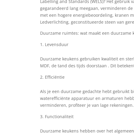
Labelling and Standards (WELS)? Het gebruik v
gegarandeerd lang meegaan, verminderen de v
met een hogere energiebeoordeling, kranen m
Ledverlichting, geconstitueerde steen van ger
Duurzame ruimtes: wat maakt een duurzame 
Levensduur
Duurzame keukens gebruiken kwaliteit en sterk
MDF, de tand des tijds doorstaan ​. Dit beteke
Efficiëntie
Als je een duurzame gedachte hebt gebruikt bij
waterefficiënte apparatuur en armaturen hebb
verminderen, profiteer je van lage rekeningen.
Functionaliteit
Duurzame keukens hebben over het algemeen m