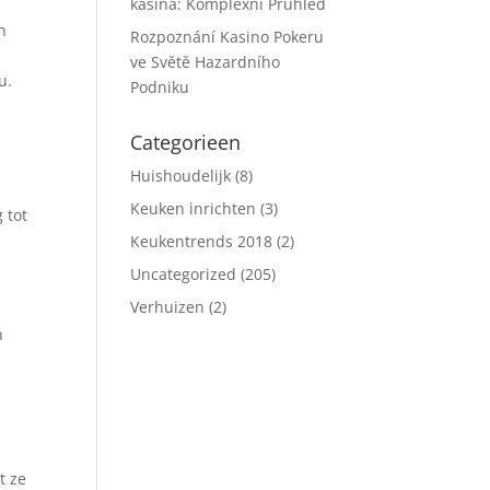
kasina: Komplexní Průhled
n
Rozpoznání Kasino Pokeru
ve Světě Hazardního
u.
Podniku
Categorieen
Huishoudelijk
(8)
Keuken inrichten
(3)
 tot
Keukentrends 2018
(2)
Uncategorized
(205)
Verhuizen
(2)
n
t ze