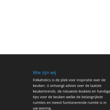
Wie zijn wij
Folkaholics is de plek voor inspiratie over de
keuken. U ontvangt advies over de laatste
keukentrends, de nieuwste
keukens
en handig
tips voor de keuken welke de belangrijkste
ruimtes en meest funtionerende ruimte is in
uw woning.