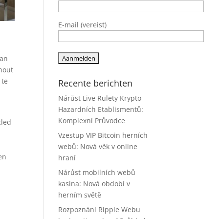
E-mail (vereist)
van
 hout
 te
Recente berichten
Nárůst Live Rulety Krypto
Hazardních Etablismentů:
Komplexní Průvodce
cled
Vzestup VIP Bitcoin herních
webů: Nová věk v online
en
hraní
Nárůst mobilních webů
kasina: Nová období v
herním světě
Rozpoznání Ripple Webu