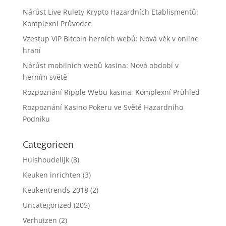
Nárůst Live Rulety Krypto Hazardních Etablismentů:
Komplexní Průvodce
Vzestup VIP Bitcoin herních webů: Nová věk v online
hraní
Nárůst mobilních webů kasina: Nová období v
herním světě
Rozpoznání Ripple Webu kasina: Komplexní Průhled
Rozpoznání Kasino Pokeru ve Světě Hazardního
Podniku
Categorieen
Huishoudelijk
(8)
Keuken inrichten
(3)
Keukentrends 2018
(2)
Uncategorized
(205)
Verhuizen
(2)