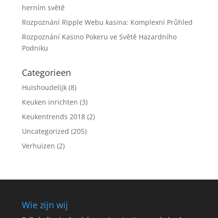
herním světě
Rozpoznání Ripple Webu kasina: Komplexní Průhled
Rozpoznání Kasino Pokeru ve Světě Hazardního
Podniku
Categorieen
Huishoudelijk
(8)
Keuken inrichten
(3)
Keukentrends 2018
(2)
Uncategorized
(205)
Verhuizen
(2)
Wie zijn wij